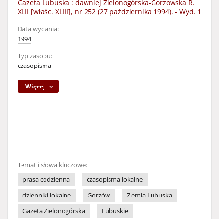
Gazeta Lubuska : dawniej Zielonogórska-Gorzowska R.
XLII [właśc. XLIII], nr 252 (27 października 1994). - Wyd. 1
Data wydania:
1994
Typ zasobu:
czasopisma
Więcej
Temat i słowa kluczowe:
prasa codzienna
czasopisma lokalne
dzienniki lokalne
Gorzów
Ziemia Lubuska
Gazeta Zielonogórska
Lubuskie