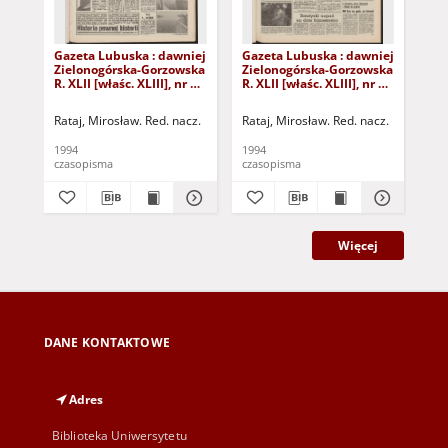
Gazeta Lubuska : dawniej
Gazeta Lubuska : dawniej
Gaz
Zielonogórska-Gorzowska
Zielonogórska-Gorzowska
Zi
R. XLII [właśc. XLIII], nr 10
R. XLII [właśc. XLIII], nr 22
R. 
(13 stycznia 1994). - Wyd.
(27 stycznia 1994). - Wyd.
(21
1
1
1
Rataj, Mirosław. Red. nacz.
Rataj, Mirosław. Red. nacz.
Rat
1994
1994
199
czasopisma
czasopisma
cza
Więcej
DANE KONTAKTOWE
Adres
Biblioteka Uniwersytetu