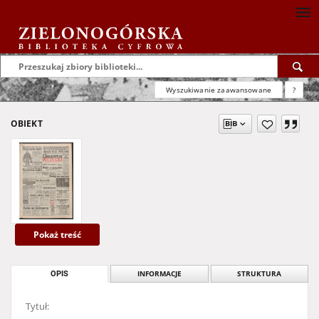
Wyszukiwanie zaawansowane
?
OBIEKT
Pokaż treść
OPIS
INFORMACJE
STRUKTURA
Tytuł: