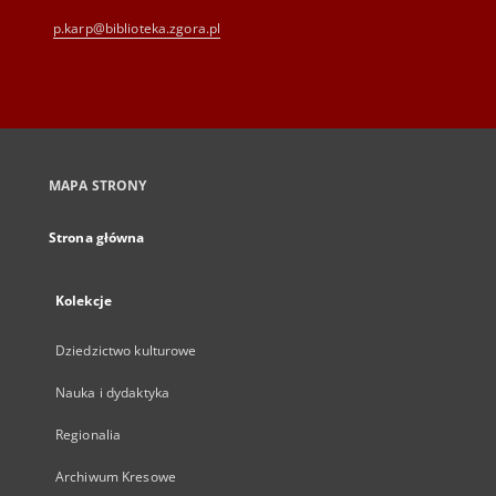
p.karp@biblioteka.zgora.pl
MAPA STRONY
Strona główna
Kolekcje
Dziedzictwo kulturowe
Nauka i dydaktyka
Regionalia
Archiwum Kresowe