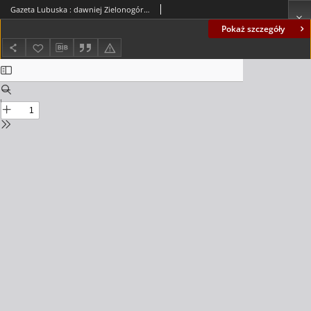
Gazeta Lubuska : dawniej Zielonogórska-Gorzowska R. XLII [właśc. XLIII], nr 52 (3 marca 1994). - Wyd. 1
Pokaż szczegóły