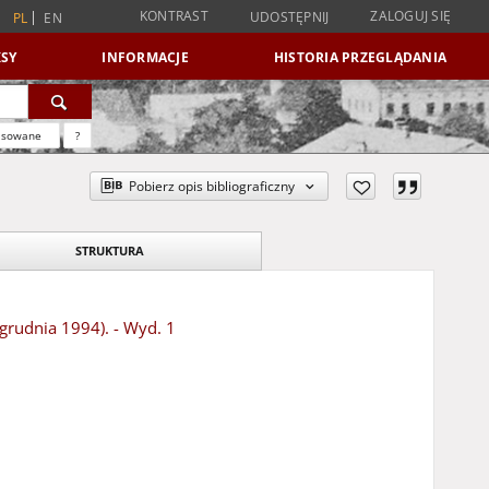
KONTRAST
ZALOGUJ SIĘ
UDOSTĘPNIJ
PL
EN
SY
INFORMACJE
HISTORIA PRZEGLĄDANIA
nsowane
?
Pobierz opis bibliograficzny
STRUKTURA
 grudnia 1994). - Wyd. 1