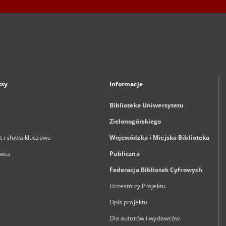
ksy
Informacje
Biblioteka Uniwersytetu
Zielonogórskiego
 i słowa kluczowe
Wojewódzka i Miejska Biblioteka
wca
Publiczna
Federacja Bibliotek Cyfrowych
Uczestnicy Projektu
Opis projektu
Dla autorów i wydawców