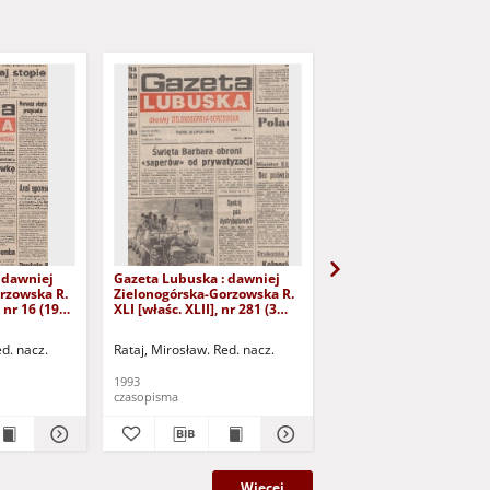
 dawniej
Gazeta Lubuska : dawniej
Gazeta Lubuska : dawn
rzowska R.
Zielonogórska-Gorzowska R.
Zielonogórska-Gorzows
 nr 16 (19
XLI [właśc. XLII], nr 281 (3
XLI [właśc. XLII], nr 275
Wyd. 1
grudnia 1993). - Wyd 1
listopada 1993). - Wyd 
ed. nacz.
Rataj, Mirosław. Red. nacz.
Rataj, Mirosław. Red. nac
1993
1993
czasopisma
czasopisma
Więcej