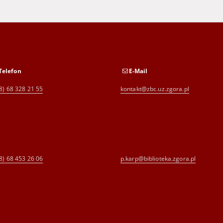
Telefon
E-Mail
8) 68 328 21 55
kontakt@zbc.uz.zgora.pl
8) 68 453 26 06
p.karp@biblioteka.zgora.pl