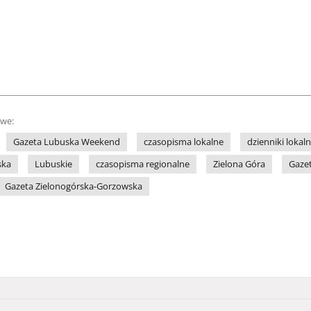
owe:
Gazeta Lubuska Weekend
czasopisma lokalne
dzienniki lokal
ska
Lubuskie
czasopisma regionalne
Zielona Góra
Gaze
Gazeta Zielonogórska-Gorzowska