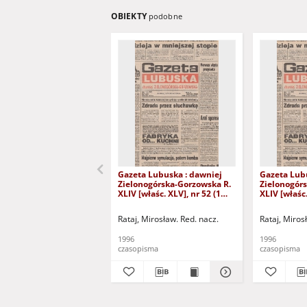
OBIEKTY
podobne
Gazeta Lubuska : dawniej
Gazeta Lub
Zielonogórska-Gorzowska R.
Zielonogór
XLIV [właśc. XLV], nr 52 (1
XLIV [właśc.
marca 1996). - Wyd. 1
lutego 1996)
Rataj, Mirosław. Red. nacz.
Rataj, Miros
1996
1996
czasopisma
czasopisma