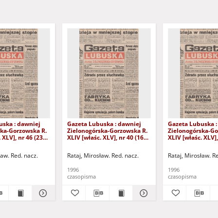
uska : dawniej
Gazeta Lubuska : dawniej
Gazeta Lubuska :
ska-Gorzowska R.
Zielonogórska-Gorzowska R.
Zielonogórska-Go
 XLV], nr 46 (23
XLIV [właśc. XLV], nr 40 (16
XLIV [właśc. XLV],
. - Wyd. 1
lutego 1996). - Wyd. 1
stycznia 1996). - 
ław. Red. nacz.
Rataj, Mirosław. Red. nacz.
Rataj, Mirosław. R
1996
1996
czasopisma
czasopisma