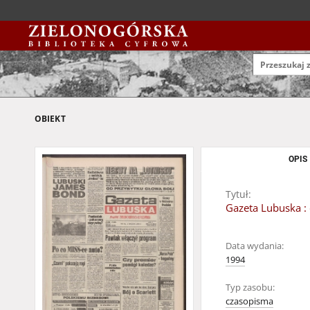
OBIEKT
OPIS
Tytuł:
Gazeta Lubuska : 
Data wydania:
1994
Typ zasobu:
czasopisma