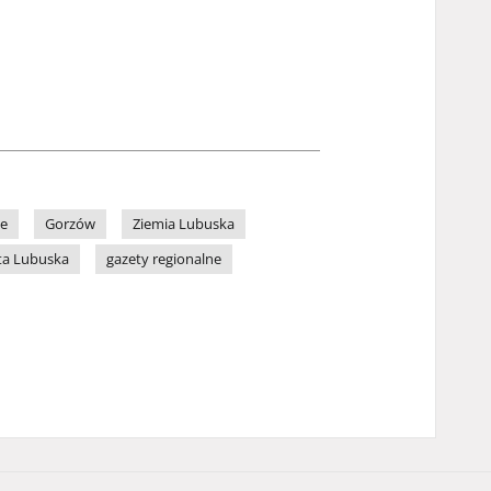
ne
Gorzów
Ziemia Lubuska
ta Lubuska
gazety regionalne