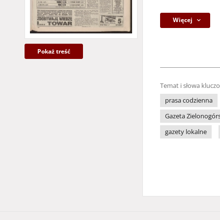
Więcej
Pokaż treść
Temat i słowa klucz
prasa codzienna
Gazeta Zielonogór
gazety lokalne