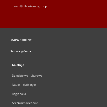
p.karp@biblioteka.zgora.pl
MAPA STRONY
Strona główna
Kolekcje
Dziedzictwo kulturowe
Nauka i dydaktyka
Regionalia
Archiwum Kresowe