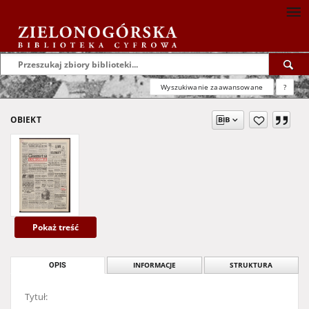
Wyszukiwanie zaawansowane
?
OBIEKT
Pokaż treść
OPIS
INFORMACJE
STRUKTURA
Tytuł: