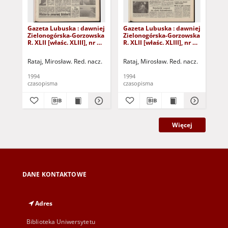
Gazeta Lubuska : dawniej
Gazeta Lubuska : dawniej
Gaz
Zielonogórska-Gorzowska
Zielonogórska-Gorzowska
Zi
R. XLII [właśc. XLIII], nr 10
R. XLII [właśc. XLIII], nr 22
R. 
(13 stycznia 1994). - Wyd.
(27 stycznia 1994). - Wyd.
(21
1
1
1
Rataj, Mirosław. Red. nacz.
Rataj, Mirosław. Red. nacz.
Rat
1994
1994
199
czasopisma
czasopisma
cza
Więcej
DANE KONTAKTOWE
Adres
Biblioteka Uniwersytetu