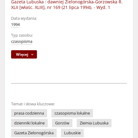
Gazeta Lubuska : dawniej Zielonogórska-Gorzowska R.
XLII [właśc. XLIII], nr 169 (21 lipca 1994). - Wyd. 1
Data wydania:
1994
Typ zasobu:
czasopisma
Więcej
Temat i słowa kluczowe:
prasa codzienna
czasopisma lokalne
dzienniki lokalne
Gorzów
Ziemia Lubuska
Gazeta Zielonogórska
Lubuskie