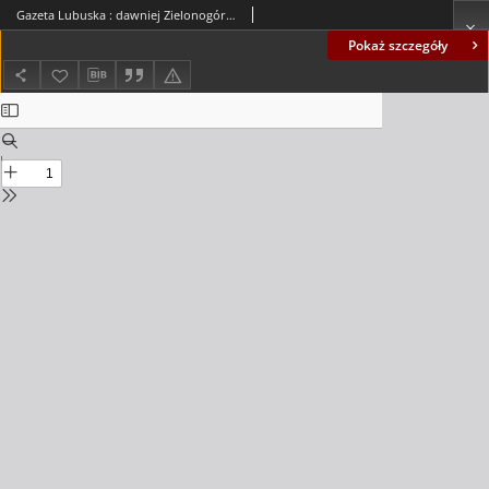
Gazeta Lubuska : dawniej Zielonogórska-Gorzowska R. XLII [właśc. XLIII], nr 2 (4 stycznia 1994). - Wyd. 1
Pokaż szczegóły