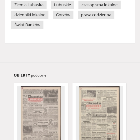
Ziemia Lubuska
Lubuskie
czasopisma lokalne
dzienniki lokalne
Gorzów
prasa codzienna
Świat Banków
OBIEKTY
podobne