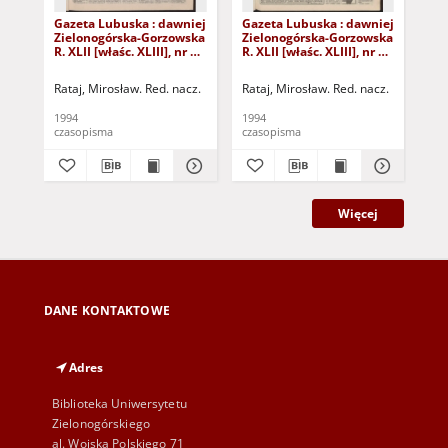
Gazeta Lubuska : dawniej
Gazeta Lubuska : dawniej
Gaz
Zielonogórska-Gorzowska
Zielonogórska-Gorzowska
Zi
R. XLII [właśc. XLIII], nr 4
R. XLII [właśc. XLIII], nr 16
R. 
(6 stycznia 1994). - Wyd. 1
(20 stycznia 1994). - Wyd.
(14
1
1
Rataj, Mirosław. Red. nacz.
Rataj, Mirosław. Red. nacz.
Rat
1994
1994
199
czasopisma
czasopisma
cza
Więcej
DANE KONTAKTOWE
Adres
Biblioteka Uniwersytetu
Zielonogórskiego
al. Wojska Polskiego 71