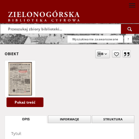
Wyszukiwanie zaawansowane
?
OBIEKT
Pokaż treść
OPIS
INFORMACJE
STRUKTURA
Tytuł: