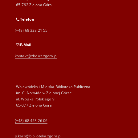
65-762 Zielona Góra
Telefon
(+48) 68 328 21 55
E-Mail
kontakt@zbc.uz.zgora.pl
Wojewódzka i Miejska Biblioteka Publiczna
im. C. Norwida w Zielonej Górze
al. Wojska Polskiego 9
65-077 Zielona Góra
(+48) 68 453 26 06
p.karp@biblioteka.zgora.pl