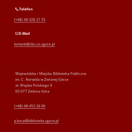
Telefon
(+48) 68 328 21 55
E-Mail
kontakt@zbc.uz.zgora.pl
Wojewódzka i Miejska Biblioteka Publiczna
im. C. Norwida w Zielonej Górze
al. Wojska Polskiego 9
65-077 Zielona Góra
(+48) 68 453 26 06
p.karp@biblioteka.zgora.pl