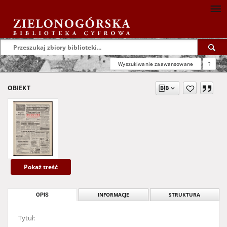
Wyszukiwanie zaawansowane
?
OBIEKT
Pokaż treść
OPIS
INFORMACJE
STRUKTURA
Tytuł: