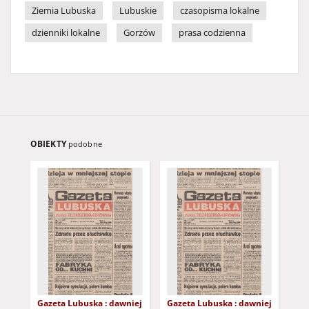
Ziemia Lubuska
Lubuskie
czasopisma lokalne
dzienniki lokalne
Gorzów
prasa codzienna
OBIEKTY
podobne
Gazeta Lubuska : dawniej
Gazeta Lubuska : dawniej
Gaz