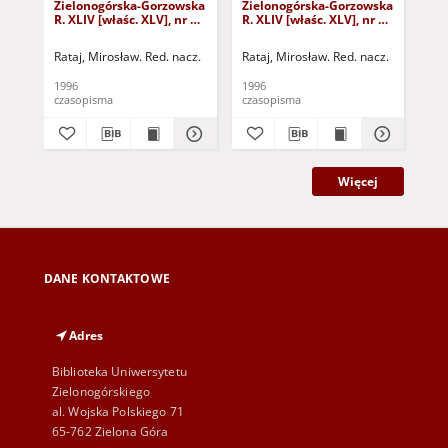
Zielonogórska-Gorzowska
Zielonogórska-Gorzowska
Zi
R. XLIV [właśc. XLV], nr 52
R. XLIV [właśc. XLV], nr 46
R. 
(1 marca 1996). - Wyd. 1
(23 lutego 1996). - Wyd. 1
(16
Rataj, Mirosław. Red. nacz.
Rataj, Mirosław. Red. nacz.
Rat
1996
1996
199
czasopisma
czasopisma
cza
Więcej
DANE KONTAKTOWE
Adres
Biblioteka Uniwersytetu
Zielonogórskiego
al. Wojska Polskiego 71
65-762 Zielona Góra