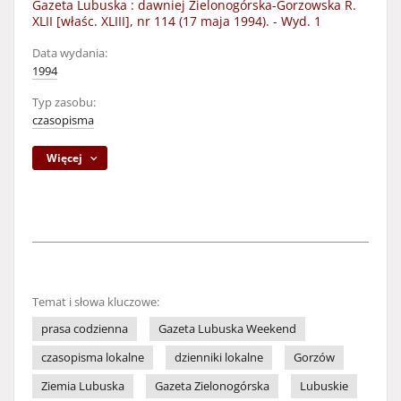
Gazeta Lubuska : dawniej Zielonogórska-Gorzowska R.
XLII [właśc. XLIII], nr 114 (17 maja 1994). - Wyd. 1
Data wydania:
1994
Typ zasobu:
czasopisma
Więcej
Temat i słowa kluczowe:
prasa codzienna
Gazeta Lubuska Weekend
czasopisma lokalne
dzienniki lokalne
Gorzów
Ziemia Lubuska
Gazeta Zielonogórska
Lubuskie