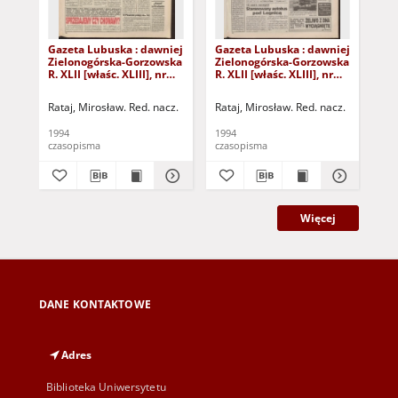
Gazeta Lubuska : dawniej
Gazeta Lubuska : dawniej
Gaz
Zielonogórska-Gorzowska
Zielonogórska-Gorzowska
Zi
R. XLII [właśc. XLIII], nr
R. XLII [właśc. XLIII], nr
R. 
120 (24 maja 1994). -
108 (10 maja 1994). -
102
Wyd. 1
Wyd. 1
Wy
Rataj, Mirosław. Red. nacz.
Rataj, Mirosław. Red. nacz.
Rat
1994
1994
199
czasopisma
czasopisma
cza
Więcej
DANE KONTAKTOWE
Adres
Biblioteka Uniwersytetu