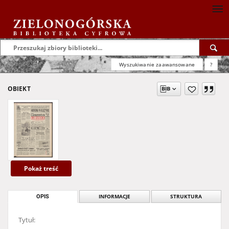
Wyszukiwanie zaawansowane
?
OBIEKT
Pokaż treść
OPIS
INFORMACJE
STRUKTURA
Tytuł: