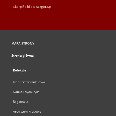
p.karp@biblioteka.zgora.pl
MAPA STRONY
Strona główna
Kolekcje
Dziedzictwo kulturowe
Nauka i dydaktyka
Regionalia
Archiwum Kresowe