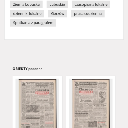
Ziemia Lubuska
Lubuskie
czasopisma lokalne
dzienniki lokalne
Gorzów
prasa codzienna
Spotkania z paragrafem
OBIEKTY
podobne