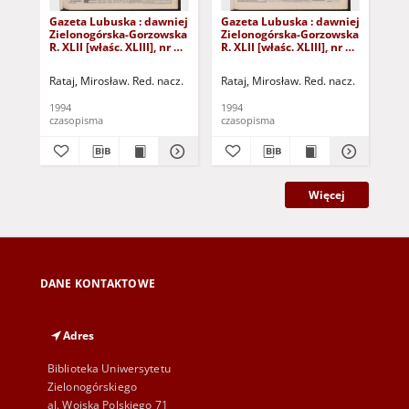
Gazeta Lubuska : dawniej
Gazeta Lubuska : dawniej
Gaz
Zielonogórska-Gorzowska
Zielonogórska-Gorzowska
Zi
R. XLII [właśc. XLIII], nr 14
R. XLII [właśc. XLIII], nr 8
R. 
(18 stycznia 1994). - Wyd.
(11 stycznia 1994). - Wyd.
(4 
1
1
Rataj, Mirosław. Red. nacz.
Rataj, Mirosław. Red. nacz.
Rat
1994
1994
199
czasopisma
czasopisma
cza
Więcej
DANE KONTAKTOWE
Adres
Biblioteka Uniwersytetu
Zielonogórskiego
al. Wojska Polskiego 71