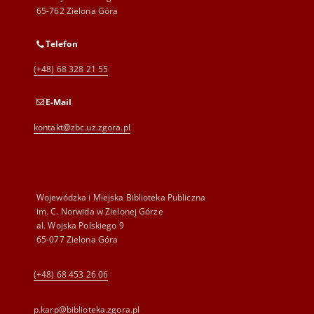
65-762 Zielona Góra
Telefon
(+48) 68 328 21 55
E-Mail
kontakt@zbc.uz.zgora.pl
Wojewódzka i Miejska Biblioteka Publiczna
im. C. Norwida w Zielonej Górze
al. Wojska Polskiego 9
65-077 Zielona Góra
(+48) 68 453 26 06
p.karp@biblioteka.zgora.pl