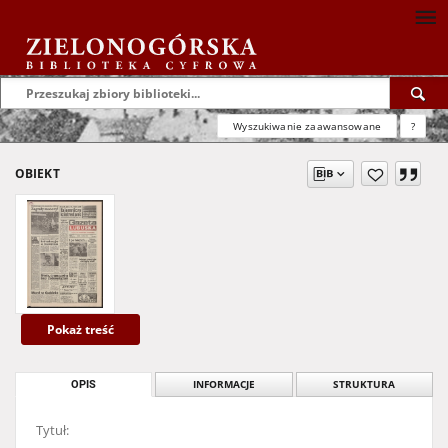
Wyszukiwanie zaawansowane
?
OBIEKT
Pokaż treść
OPIS
INFORMACJE
STRUKTURA
Tytuł: