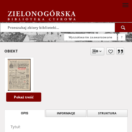
Wyszukiwanie zaawansowane
?
OBIEKT
Pokaż treść
OPIS
INFORMACJE
STRUKTURA
Tytuł: