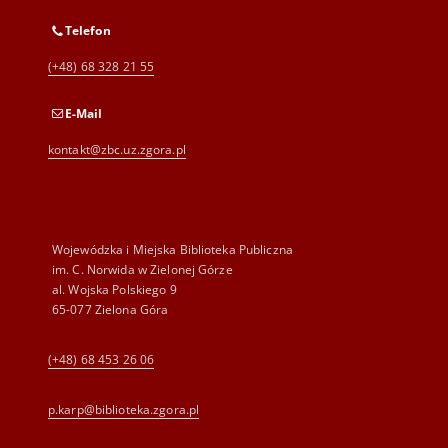
Telefon
(+48) 68 328 21 55
E-Mail
kontakt@zbc.uz.zgora.pl
Wojewódzka i Miejska Biblioteka Publiczna
im. C. Norwida w Zielonej Górze
al. Wojska Polskiego 9
65-077 Zielona Góra
(+48) 68 453 26 06
p.karp@biblioteka.zgora.pl