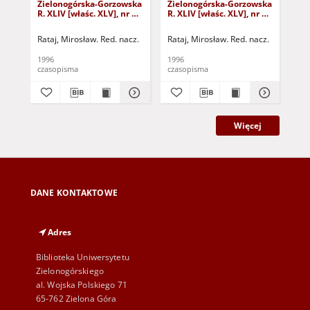
Zielonogórska-Gorzowska
Zielonogórska-Gorzowska
Zi
R. XLIV [właśc. XLV], nr 52
R. XLIV [właśc. XLV], nr 46
R. 
(1 marca 1996). - Wyd. 1
(23 lutego 1996). - Wyd. 1
(16
Rataj, Mirosław. Red. nacz.
Rataj, Mirosław. Red. nacz.
Rat
1996
1996
199
czasopisma
czasopisma
cza
Więcej
DANE KONTAKTOWE
Adres
Biblioteka Uniwersytetu
Zielonogórskiego
al. Wojska Polskiego 71
65-762 Zielona Góra