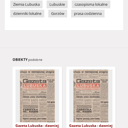
Ziemia Lubuska
Lubuskie
czasopisma lokalne
dzienniki lokalne
Gorzów
prasa codzienna
OBIEKTY
podobne
Gazeta Lubuska : dawniej
Gazeta Lubuska : dawniej
Gaz