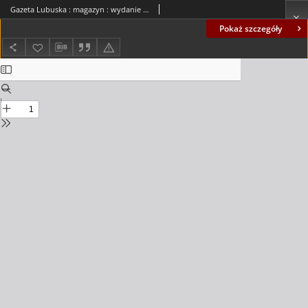
Gazeta Lubuska : magazyn : wydanie Gorzowskie R. XLII [właśc. XLIII], nr 299 (23/24/25/26 grudnia 1994). - Wyd. 1, 2, 3
Pokaż szczegóły