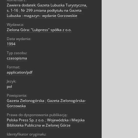
Zawiera dodatek: Gazeta Lubuska Turystyczna,
s. 1-16
;
Nr 299 zmiana podtytułu na Gazeta
Lubuska : magazyn : wydanie Gorzowskie
Wydawca:
Zielona Góra: "Lubpress" spółka z o.o.
Data wydania:
1994
Typ zasobu:
czasopisma
Format:
application/pdf
Jezyk:
pol
Powiązania:
Gazeta Zielonogórska
;
Gazeta Zielonogórska-
Gorzowska
Prawa do dysponowania publikacją:
Polska Press Sp. z o.o.
;
Wojewódzka i Miejska
Biblioteka Publiczna w Zielonej Górze
Identyfikator oryginału: