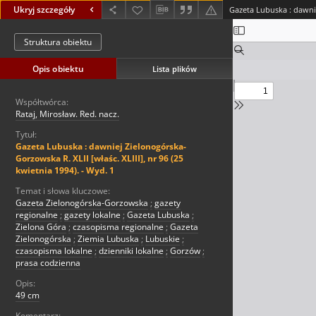
Ukryj szczegóły
Struktura obiektu
Opis obiektu
Lista plików
Współtwórca:
Rataj, Mirosław. Red. nacz.
Tytuł:
Gazeta Lubuska : dawniej Zielonogórska-
Gorzowska R. XLII [właśc. XLIII], nr 96 (25
kwietnia 1994). - Wyd. 1
Temat i słowa kluczowe:
Gazeta Zielonogórska-Gorzowska
;
gazety
regionalne
;
gazety lokalne
;
Gazeta Lubuska
;
Zielona Góra
;
czasopisma regionalne
;
Gazeta
Zielonogórska
;
Ziemia Lubuska
;
Lubuskie
;
czasopisma lokalne
;
dzienniki lokalne
;
Gorzów
;
prasa codzienna
Opis:
49 cm
Komentarz: