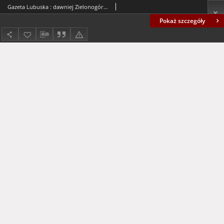
Gazeta Lubuska : dawniej Zielonogórska-Gorzowska R. XLII [właśc. XLIII], nr 261 (8 listopada 1994). - Wyd. 1
Pokaż szczegóły