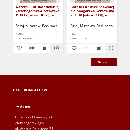
Gazeta Lubuska : dawniej
Gazeta Lubuska : dawniej
Gaz
Zielonogórska-Gorzowska
Zielonogórska-Gorzowska
Zi
R. XLIV [właśc. XLV], nr 52
R. XLIV [właśc. XLV], nr 46
R. 
(1 marca 1996). - Wyd. 1
(23 lutego 1996). - Wyd. 1
(16
Rataj, Mirosław. Red. nacz.
Rataj, Mirosław. Red. nacz.
Rat
1996
1996
199
czasopisma
czasopisma
cza
Więcej
DANE KONTAKTOWE
Adres
Biblioteka Uniwersytetu
Zielonogórskiego
al. Wojska Polskiego 71