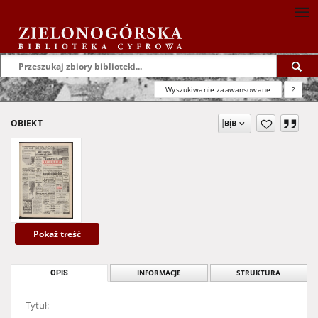
Wyszukiwanie zaawansowane
?
OBIEKT
Pokaż treść
OPIS
INFORMACJE
STRUKTURA
Tytuł: