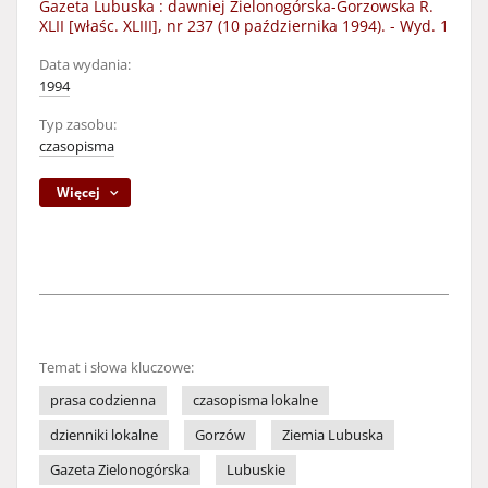
Gazeta Lubuska : dawniej Zielonogórska-Gorzowska R.
XLII [właśc. XLIII], nr 237 (10 października 1994). - Wyd. 1
Data wydania:
1994
Typ zasobu:
czasopisma
Więcej
Temat i słowa kluczowe:
prasa codzienna
czasopisma lokalne
dzienniki lokalne
Gorzów
Ziemia Lubuska
Gazeta Zielonogórska
Lubuskie