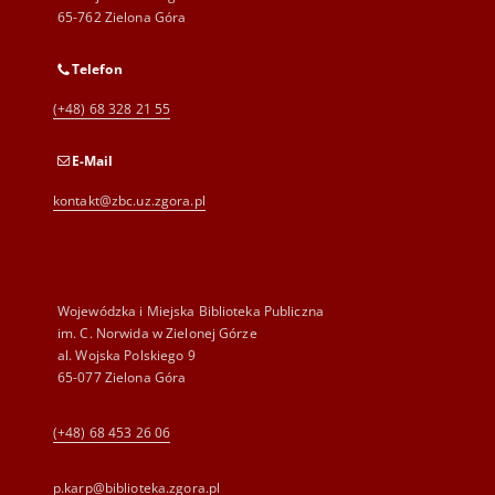
65-762 Zielona Góra
Telefon
(+48) 68 328 21 55
E-Mail
kontakt@zbc.uz.zgora.pl
Wojewódzka i Miejska Biblioteka Publiczna
im. C. Norwida w Zielonej Górze
al. Wojska Polskiego 9
65-077 Zielona Góra
(+48) 68 453 26 06
p.karp@biblioteka.zgora.pl