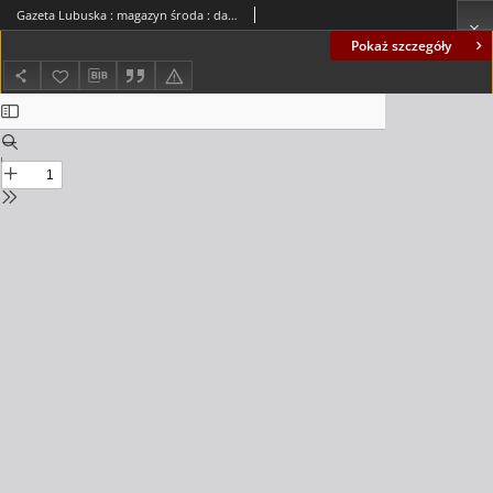
Gazeta Lubuska : magazyn środa : dawniej Zielonogórska-Gorzowska R. XLII [właśc. XLIII], nr 251 (26 października 1994). - Wyd. 1
Pokaż szczegóły