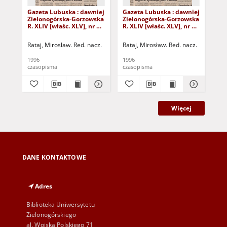
Gazeta Lubuska : dawniej
Gazeta Lubuska : dawniej
Gaz
Zielonogórska-Gorzowska
Zielonogórska-Gorzowska
Zi
R. XLIV [właśc. XLV], nr 52
R. XLIV [właśc. XLV], nr 46
R. 
(1 marca 1996). - Wyd. 1
(23 lutego 1996). - Wyd. 1
(16
Rataj, Mirosław. Red. nacz.
Rataj, Mirosław. Red. nacz.
Rat
1996
1996
199
czasopisma
czasopisma
cza
Więcej
DANE KONTAKTOWE
Adres
Biblioteka Uniwersytetu
Zielonogórskiego
al. Wojska Polskiego 71