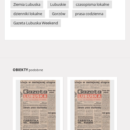
Ziemia Lubuska
Lubuskie
czasopisma lokalne
dzienniki lokalne
Gorzów
prasa codzienna
Gazeta Lubuska Weekend
OBIEKTY
podobne