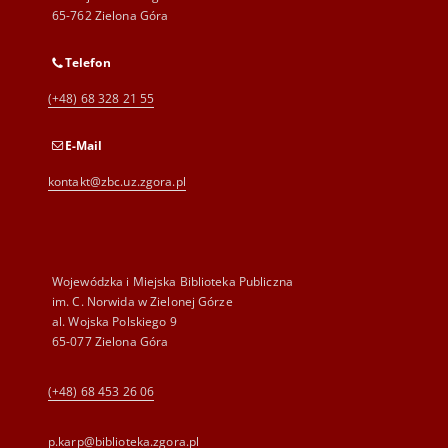
65-762 Zielona Góra
Telefon
(+48) 68 328 21 55
E-Mail
kontakt@zbc.uz.zgora.pl
Wojewódzka i Miejska Biblioteka Publiczna
im. C. Norwida w Zielonej Górze
al. Wojska Polskiego 9
65-077 Zielona Góra
(+48) 68 453 26 06
p.karp@biblioteka.zgora.pl