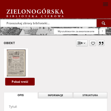
Wyszukiwanie zaawansowane
?
OBIEKT
Pokaż treść
OPIS
INFORMACJE
STRUKTURA
Tytuł: