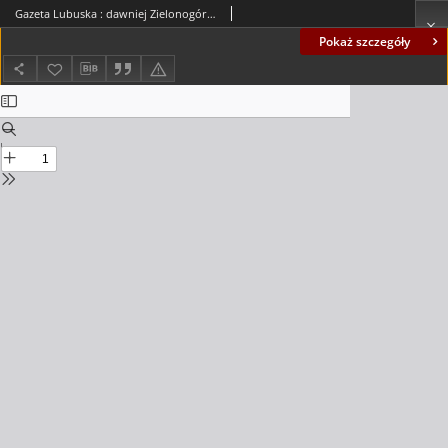
Gazeta Lubuska : dawniej Zielonogórska-Gorzowska R. XLII [właśc. XLIII], nr 298 (22 grudnia 1994). - Wyd. 1
Pokaż szczegóły