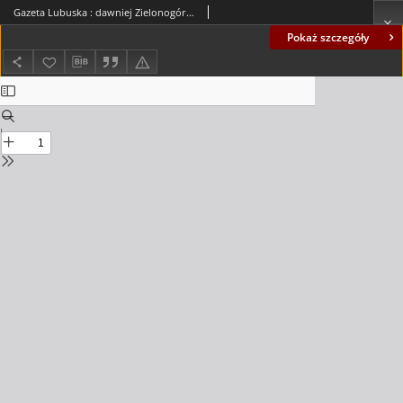
Gazeta Lubuska : dawniej Zielonogórska-Gorzowska R. XLII [właśc. XLIII], nr 58 (10 marca 1994). - Wyd. 1
Pokaż szczegóły