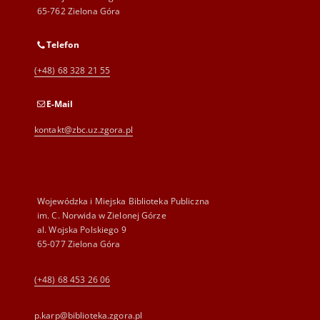
65-762 Zielona Góra
Telefon
(+48) 68 328 21 55
E-Mail
kontakt@zbc.uz.zgora.pl
Wojewódzka i Miejska Biblioteka Publiczna
im. C. Norwida w Zielonej Górze
al. Wojska Polskiego 9
65-077 Zielona Góra
(+48) 68 453 26 06
p.karp@biblioteka.zgora.pl