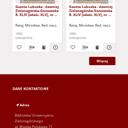
Gazeta Lubuska : dawniej
Gazeta Lubuska : dawniej
Gaz
Zielonogórska-Gorzowska
Zielonogórska-Gorzowska
Zi
R. XLIV [właśc. XLV], nr 52
R. XLIV [właśc. XLV], nr 46
R. 
(1 marca 1996). - Wyd. 1
(23 lutego 1996). - Wyd. 1
(16
Rataj, Mirosław. Red. nacz.
Rataj, Mirosław. Red. nacz.
Rat
1996
1996
199
czasopisma
czasopisma
cza
Więcej
DANE KONTAKTOWE
Adres
Biblioteka Uniwersytetu
Zielonogórskiego
al. Wojska Polskiego 71