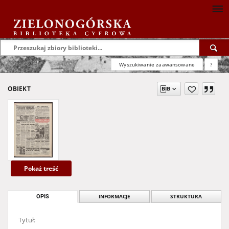
Wyszukiwanie zaawansowane
?
OBIEKT
Pokaż treść
OPIS
INFORMACJE
STRUKTURA
Tytuł: