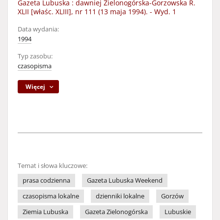
Gazeta Lubuska : dawniej Zielonogórska-Gorzowska R.
XLII [właśc. XLIII], nr 111 (13 maja 1994). - Wyd. 1
Data wydania:
1994
Typ zasobu:
czasopisma
Więcej
Temat i słowa kluczowe:
prasa codzienna
Gazeta Lubuska Weekend
czasopisma lokalne
dzienniki lokalne
Gorzów
Ziemia Lubuska
Gazeta Zielonogórska
Lubuskie