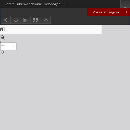
Gazeta Lubuska : dawniej Zielonogórska-Gorzowska R. XLII [właśc. XLIII], nr 79 (5 kwietnia 1994). - Wyd. 1
Pokaż szczegóły