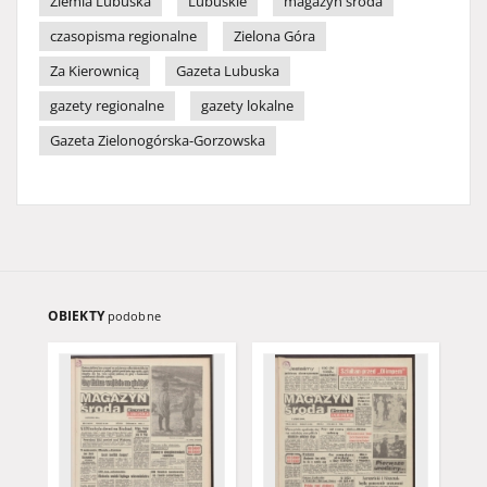
Ziemia Lubuska
Lubuskie
magazyn środa
czasopisma regionalne
Zielona Góra
Za Kierownicą
Gazeta Lubuska
gazety regionalne
gazety lokalne
Gazeta Zielonogórska-Gorzowska
OBIEKTY
podobne