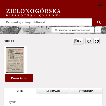
Wyszukiwanie zaawansowane
?
OBIEKT
Pokaż treść
OPIS
INFORMACJE
STRUKTURA
Tytuł: