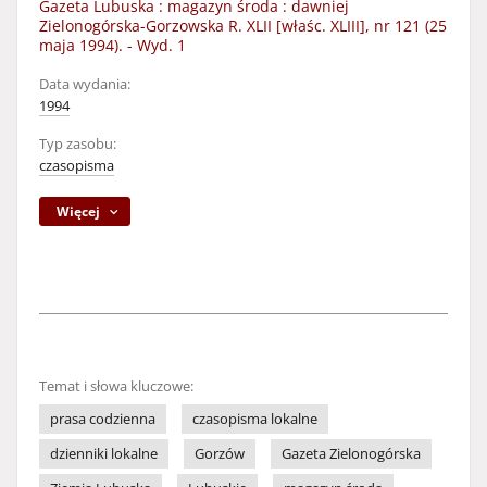
Gazeta Lubuska : magazyn środa : dawniej
Zielonogórska-Gorzowska R. XLII [właśc. XLIII], nr 121 (25
maja 1994). - Wyd. 1
Data wydania:
1994
Typ zasobu:
czasopisma
Więcej
Temat i słowa kluczowe:
prasa codzienna
czasopisma lokalne
dzienniki lokalne
Gorzów
Gazeta Zielonogórska