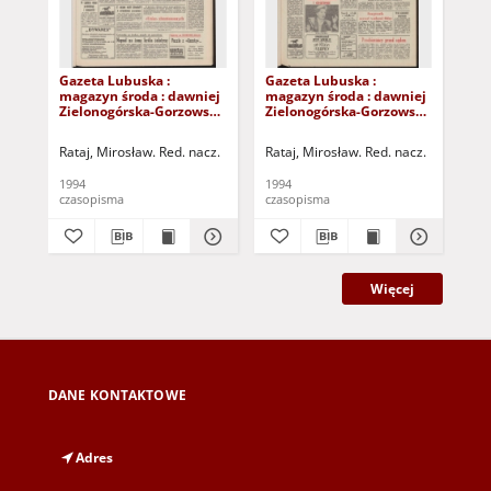
Gazeta Lubuska :
Gazeta Lubuska :
Gaz
magazyn środa : dawniej
magazyn środa : dawniej
ma
Zielonogórska-Gorzowska
Zielonogórska-Gorzowska
Zi
R. XLII [właśc. XLIII], nr 9
R. XLII [właśc. XLIII], nr 27
R. 
(12 stycznia 1994). - Wyd.
(2 lutego 1994). - Wyd. 1
(26
Rataj, Mirosław. Red. nacz.
Rataj, Mirosław. Red. nacz.
Rat
1
1
1994
1994
199
czasopisma
czasopisma
cza
Więcej
DANE KONTAKTOWE
Adres