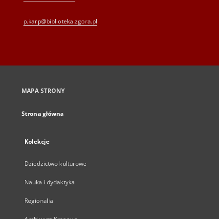
p.karp@biblioteka.zgora.pl
MAPA STRONY
Strona główna
Kolekcje
Dziedzictwo kulturowe
Nauka i dydaktyka
Regionalia