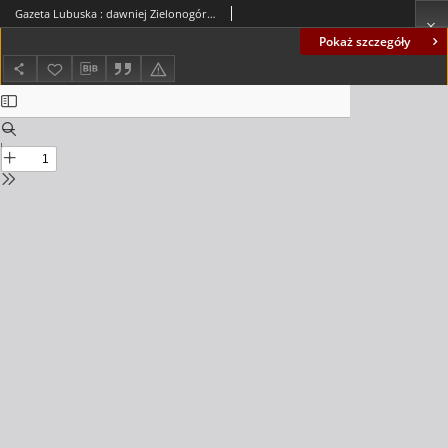
Gazeta Lubuska : dawniej Zielonogórska-Gorzowska R. XLII [właśc. XLIII], nr 64 (17 marca 1994). - Wyd. 1
Pokaż szczegóły