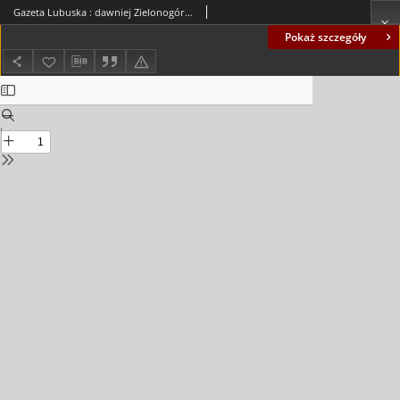
Gazeta Lubuska : dawniej Zielonogórska-Gorzowska R. XLII [właśc. XLIII], nr 223 (23 września 1994). - Wyd. 1
Pokaż szczegóły