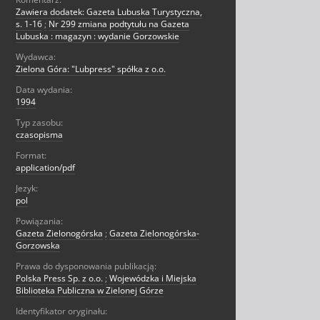
Zawiera dodatek: Gazeta Lubuska Turystyczna,
s. 1-16
;
Nr 299 zmiana podtytułu na Gazeta
Lubuska : magazyn : wydanie Gorzowskie
Wydawca:
Zielona Góra: "Lubpress" spółka z o.o.
Data wydania:
1994
Typ zasobu:
czasopisma
Format:
application/pdf
Jezyk:
pol
Powiązania:
Gazeta Zielonogórska
;
Gazeta Zielonogórska-
Gorzowska
Prawa do dysponowania publikacją:
Polska Press Sp. z o.o.
;
Wojewódzka i Miejska
Biblioteka Publiczna w Zielonej Górze
Identyfikator oryginału: