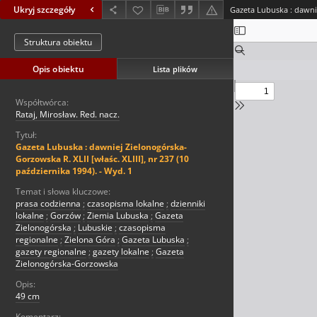
Ukryj szczegóły
Struktura obiektu
Opis obiektu
Lista plików
Współtwórca:
Rataj, Mirosław. Red. nacz.
Tytuł:
Gazeta Lubuska : dawniej Zielonogórska-
Gorzowska R. XLII [właśc. XLIII], nr 237 (10
października 1994). - Wyd. 1
Temat i słowa kluczowe:
prasa codzienna
;
czasopisma lokalne
;
dzienniki
lokalne
;
Gorzów
;
Ziemia Lubuska
;
Gazeta
Zielonogórska
;
Lubuskie
;
czasopisma
regionalne
;
Zielona Góra
;
Gazeta Lubuska
;
gazety regionalne
;
gazety lokalne
;
Gazeta
Zielonogórska-Gorzowska
Opis:
49 cm
Komentarz: