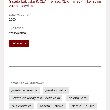
Gazeta Lubuska R. XLVIII [właśc. XLIX], nr 86 (11 kwietnia
2000). - Wyd. A
Data wydania:
2000
Typ zasobu:
czasopisma
Więcej
Temat i słowa kluczowe:
gazety regionalne
gazety lokalne
Gazeta Zielonogórska-Gorzowska
Zielona Góra
Za Kierownicą
Gazeta Lubuska
Ziemia Lubuska