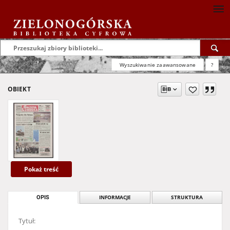
Wyszukiwanie zaawansowane
?
OBIEKT
Pokaż treść
OPIS
INFORMACJE
STRUKTURA
Tytuł: