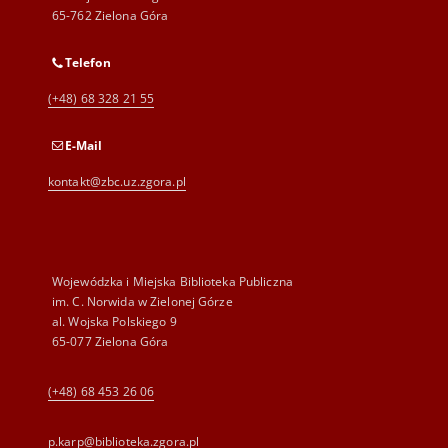
65-762 Zielona Góra
Telefon
(+48) 68 328 21 55
E-Mail
kontakt@zbc.uz.zgora.pl
Wojewódzka i Miejska Biblioteka Publiczna
im. C. Norwida w Zielonej Górze
al. Wojska Polskiego 9
65-077 Zielona Góra
(+48) 68 453 26 06
p.karp@biblioteka.zgora.pl