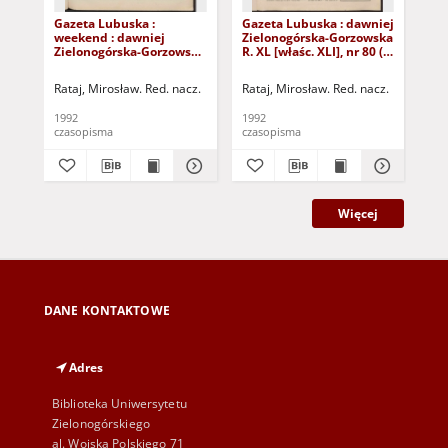
Gazeta Lubuska :
Gazeta Lubuska : dawniej
Gaz
weekend : dawniej
Zielonogórska-Gorzowska
Zi
Zielonogórska-Gorzowska
R. XL [właśc. XLI], nr 80 (3
R. 
R. XL [właśc. XLI], nr 125
kwietnia 1992). - Wyd. 1
(27
(29 maja 1992). - Wyd. 1
Rataj, Mirosław. Red. nacz.
Rataj, Mirosław. Red. nacz.
Rat
1992
1992
199
czasopisma
czasopisma
cza
Więcej
DANE KONTAKTOWE
Adres
Biblioteka Uniwersytetu
Zielonogórskiego
al. Wojska Polskiego 71