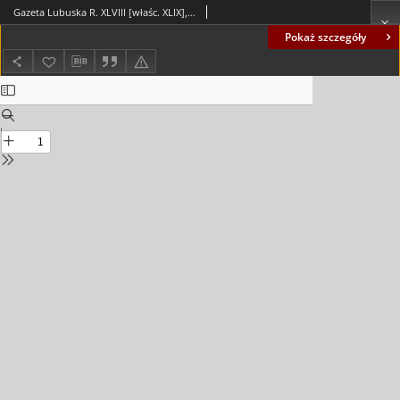
Gazeta Lubuska R. XLVIII [właśc. XLIX], nr 120 (24 maja 2000). - Wyd. A
Pokaż szczegóły