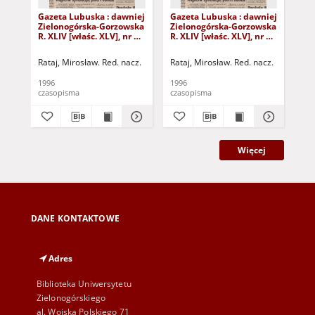
Gazeta Lubuska : dawniej
Gazeta Lubuska : dawniej
Gaz
Zielonogórska-Gorzowska
Zielonogórska-Gorzowska
Zi
R. XLIV [właśc. XLV], nr 52
R. XLIV [właśc. XLV], nr 46
R. 
(1 marca 1996). - Wyd. 1
(23 lutego 1996). - Wyd. 1
(16
Rataj, Mirosław. Red. nacz.
Rataj, Mirosław. Red. nacz.
Rat
1996
1996
199
czasopisma
czasopisma
cza
Więcej
DANE KONTAKTOWE
Adres
Biblioteka Uniwersytetu
Zielonogórskiego
al. Wojska Polskiego 71