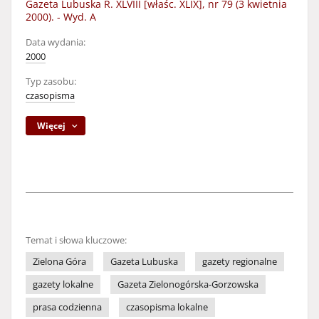
Gazeta Lubuska R. XLVIII [właśc. XLIX], nr 79 (3 kwietnia
2000). - Wyd. A
Data wydania:
2000
Typ zasobu:
czasopisma
Więcej
Temat i słowa kluczowe:
Zielona Góra
Gazeta Lubuska
gazety regionalne
gazety lokalne
Gazeta Zielonogórska-Gorzowska
prasa codzienna
czasopisma lokalne