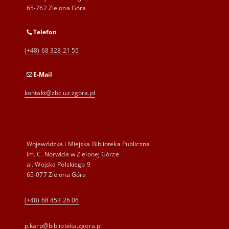
65-762 Zielona Góra
Telefon
(+48) 68 328 21 55
E-Mail
kontakt@zbc.uz.zgora.pl
Wojewódzka i Miejska Biblioteka Publiczna
im. C. Norwida w Zielonej Górze
al. Wojska Polskiego 9
65-077 Zielona Góra
(+48) 68 453 26 06
p.karp@biblioteka.zgora.pl