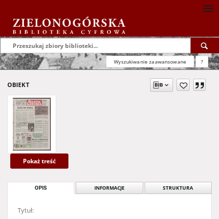
Wyszukiwanie zaawansowane
?
OBIEKT
Pokaż treść
OPIS
INFORMACJE
STRUKTURA
Tytuł: