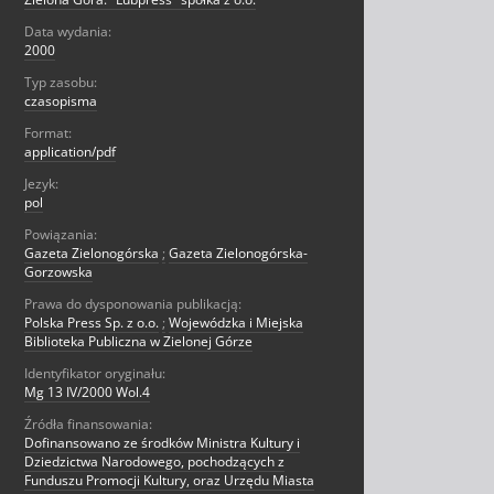
Data wydania:
2000
Typ zasobu:
czasopisma
Format:
application/pdf
Jezyk:
pol
Powiązania:
Gazeta Zielonogórska
;
Gazeta Zielonogórska-
Gorzowska
Prawa do dysponowania publikacją:
Polska Press Sp. z o.o.
;
Wojewódzka i Miejska
Biblioteka Publiczna w Zielonej Górze
Identyfikator oryginału:
Mg 13 IV/2000 Wol.4
Źródła finansowania:
Dofinansowano ze środków Ministra Kultury i
Dziedzictwa Narodowego, pochodzących z
Funduszu Promocji Kultury, oraz Urzędu Miasta