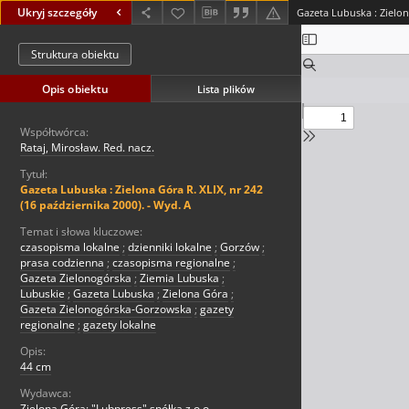
Ukryj szczegóły
Struktura obiektu
Opis obiektu
Lista plików
Współtwórca:
Rataj, Mirosław. Red. nacz.
Tytuł:
Gazeta Lubuska : Zielona Góra R. XLIX, nr 242
(16 października 2000). - Wyd. A
Temat i słowa kluczowe:
czasopisma lokalne
;
dzienniki lokalne
;
Gorzów
;
prasa codzienna
;
czasopisma regionalne
;
Gazeta Zielonogórska
;
Ziemia Lubuska
;
Lubuskie
;
Gazeta Lubuska
;
Zielona Góra
;
Gazeta Zielonogórska-Gorzowska
;
gazety
regionalne
;
gazety lokalne
Opis:
44 cm
Wydawca:
Zielona Góra: "Lubpress" spółka z o.o.