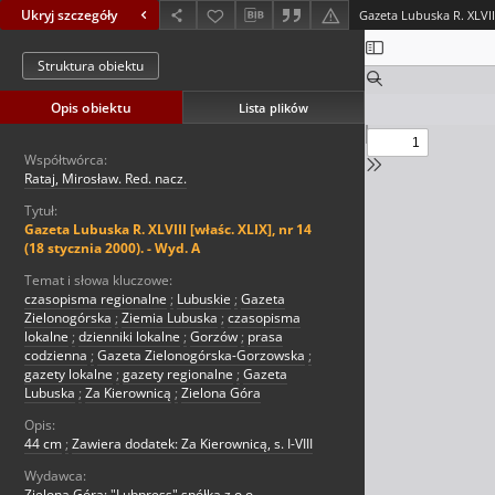
Ukryj szczegóły
Struktura obiektu
Opis obiektu
Lista plików
Współtwórca:
Rataj, Mirosław. Red. nacz.
Tytuł:
Gazeta Lubuska R. XLVIII [właśc. XLIX], nr 14
(18 stycznia 2000). - Wyd. A
Temat i słowa kluczowe:
czasopisma regionalne
;
Lubuskie
;
Gazeta
Zielonogórska
;
Ziemia Lubuska
;
czasopisma
lokalne
;
dzienniki lokalne
;
Gorzów
;
prasa
codzienna
;
Gazeta Zielonogórska-Gorzowska
;
gazety lokalne
;
gazety regionalne
;
Gazeta
Lubuska
;
Za Kierownicą
;
Zielona Góra
Opis:
44 cm
;
Zawiera dodatek: Za Kierownicą, s. I-VIII
Wydawca:
Zielona Góra: "Lubpress" spółka z o.o.