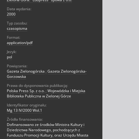
Data wydania:
2000
Typ zasobu:
czasopisma
Format:
application/pdf
Jezyk:
pol
Powiązania:
Gazeta Zielonogórska
;
Gazeta Zielonogórska-
Gorzowska
Prawa do dysponowania publikacją:
Polska Press Sp. z o.o.
;
Wojewódzka i Miejska
Biblioteka Publiczna w Zielonej Górze
Identyfikator oryginału:
Mg 13 IV/2000 Wol.1
Źródła finansowania:
Dofinansowano ze środków Ministra Kultury i
Dziedzictwa Narodowego, pochodzących z
Funduszu Promocji Kultury, oraz Urzędu Miasta