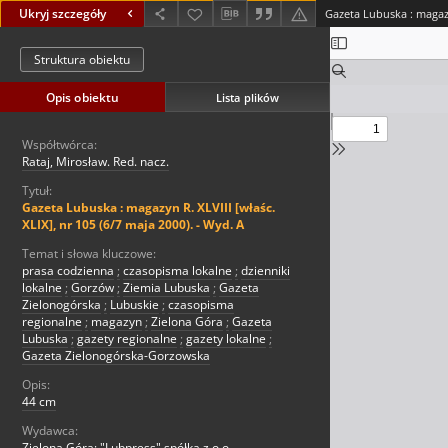
Ukryj szczegóły
Struktura obiektu
Opis obiektu
Lista plików
Współtwórca:
Rataj, Mirosław. Red. nacz.
Tytuł:
Gazeta Lubuska : magazyn R. XLVIII [właśc.
XLIX], nr 105 (6/7 maja 2000). - Wyd. A
Temat i słowa kluczowe:
prasa codzienna
;
czasopisma lokalne
;
dzienniki
lokalne
;
Gorzów
;
Ziemia Lubuska
;
Gazeta
Zielonogórska
;
Lubuskie
;
czasopisma
regionalne
;
magazyn
;
Zielona Góra
;
Gazeta
Lubuska
;
gazety regionalne
;
gazety lokalne
;
Gazeta Zielonogórska-Gorzowska
Opis:
44 cm
Wydawca:
Zielona Góra: "Lubpress" spółka z o.o.