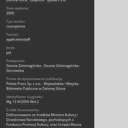
Data wydania:
2000
Typ zasobu:
czasopisma
Format:
application/pdf
Jezyk:
pol
Powiązania:
Gazeta Zielonogórska
;
Gazeta Zielonogórska-
Gorzowska
Prawa do dysponowania publikacją:
Polska Press Sp. z o.o.
;
Wojewódzka i Miejska
Biblioteka Publiczna w Zielonej Górze
Identyfikator oryginału:
Mg 13 IV/2000 Wol.2
Źródła finansowania:
Dofinansowano ze środków Ministra Kultury i
Dziedzictwa Narodowego, pochodzących z
Funduszu Promocji Kultury, oraz Urzędu Miasta