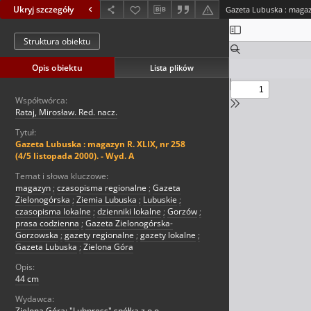
Ukryj szczegóły
Struktura obiektu
Opis obiektu
Lista plików
Współtwórca:
Rataj, Mirosław. Red. nacz.
Tytuł:
Gazeta Lubuska : magazyn R. XLIX, nr 258
(4/5 listopada 2000). - Wyd. A
Temat i słowa kluczowe:
magazyn
;
czasopisma regionalne
;
Gazeta
Zielonogórska
;
Ziemia Lubuska
;
Lubuskie
;
czasopisma lokalne
;
dzienniki lokalne
;
Gorzów
;
prasa codzienna
;
Gazeta Zielonogórska-
Gorzowska
;
gazety regionalne
;
gazety lokalne
;
Gazeta Lubuska
;
Zielona Góra
Opis:
44 cm
Wydawca:
Zielona Góra: "Lubpress" spółka z o.o.