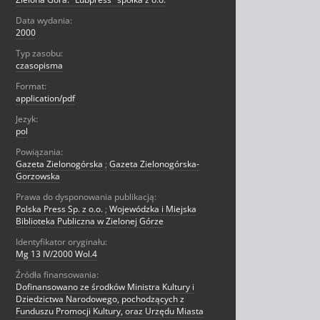
Data wydania:
2000
Typ zasobu:
czasopisma
Format:
application/pdf
Jezyk:
pol
Powiązania:
Gazeta Zielonogórska
;
Gazeta Zielonogórska-
Gorzowska
Prawa do dysponowania publikacją:
Polska Press Sp. z o.o.
;
Wojewódzka i Miejska
Biblioteka Publiczna w Zielonej Górze
Identyfikator oryginału:
Mg 13 IV/2000 Wol.4
Źródła finansowania:
Dofinansowano ze środków Ministra Kultury i
Dziedzictwa Narodowego, pochodzących z
Funduszu Promocji Kultury, oraz Urzędu Miasta