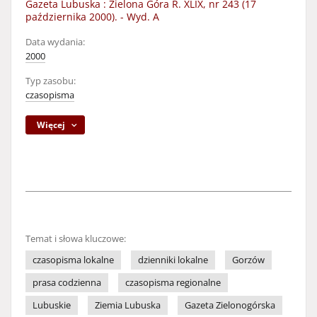
Gazeta Lubuska : Zielona Góra R. XLIX, nr 243 (17
października 2000). - Wyd. A
Data wydania:
2000
Typ zasobu:
czasopisma
Więcej
Temat i słowa kluczowe:
czasopisma lokalne
dzienniki lokalne
Gorzów
prasa codzienna
czasopisma regionalne
Lubuskie
Ziemia Lubuska
Gazeta Zielonogórska