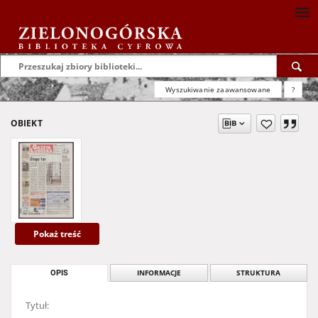
Wyszukiwanie zaawansowane
?
OBIEKT
Pokaż treść
OPIS
INFORMACJE
STRUKTURA
Tytuł: