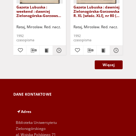
Gazeta Lubuska :
Gazeta Lubuska : dawniej
Gaz
weekend : dawniej
Zielonogórska-Gorzowska
Zi
Zielonogórska-Gorzowska
R. XL [właśc. XLI], nr 80 (3
R. 
R. XL [właśc. XLI], nr 125
kwietnia 1992). - Wyd. 1
(27
(29 maja 1992). - Wyd. 1
Rataj, Mirosław. Red. nacz.
Rataj, Mirosław. Red. nacz.
Rat
1992
1992
199
czasopisma
czasopisma
cza
Więcej
DANE KONTAKTOWE
Adres
Biblioteka Uniwersytetu
Zielonogórskiego
al. Wojska Polskiego 71