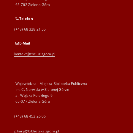
65-762 Zielona Góra
Telefon
(+48) 68 328 21 55
E-Mail
kontakt@zbc.uz.zgora.pl
Wojewódzka i Miejska Biblioteka Publiczna
im. C. Norwida w Zielonej Górze
al. Wojska Polskiego 9
65-077 Zielona Góra
(+48) 68 453 26 06
p.karp@biblioteka.zgora.pl