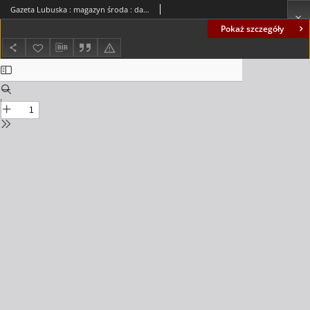
Gazeta Lubuska : magazyn środa : dawniej Zielonogórska-Gorzowska R. XLII [właśc. XLIII], nr 9 (12 stycznia 1994). - Wyd. 1
Pokaż szczegóły