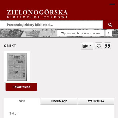
Wyszukiwanie zaawansowane
?
OBIEKT
Pokaż treść
OPIS
INFORMACJE
STRUKTURA
Tytuł: