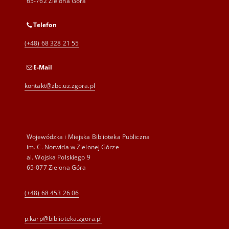
65-762 Zielona Góra
Telefon
(+48) 68 328 21 55
E-Mail
kontakt@zbc.uz.zgora.pl
Wojewódzka i Miejska Biblioteka Publiczna
im. C. Norwida w Zielonej Górze
al. Wojska Polskiego 9
65-077 Zielona Góra
(+48) 68 453 26 06
p.karp@biblioteka.zgora.pl