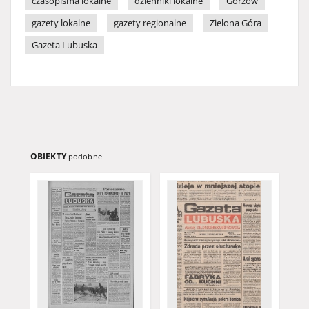
czasopisma lokalne
dzienniki lokalne
Gorzów
gazety lokalne
gazety regionalne
Zielona Góra
Gazeta Lubuska
OBIEKTY
podobne