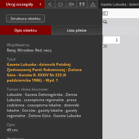
Ukryj szczegóły
Struktura obiektu
Opis obiektu
Lista plików
Współtwórca:
Rataj, Mirosław. Red. nacz.
Tytuł:
Gazeta Lubuska : dziennik Polskiej
Zjednoczonej Partii Robotniczej : Zielona
Góra - Gorzów R. XXXIV Nr 233 (6
października 1986). - Wyd. 1
Temat i słowa kluczowe:
Lubuskie
;
Gazeta Zielonogórska
;
Ziemia
Lubuska
;
czasopisma regionalne
;
prasa
codzienna
;
czasopisma lokalne
;
dzienniki
lokalne
;
Gorzów
;
gazety lokalne
;
gazety
regionalne
;
Zielona Góra
;
Gazeta Lubuska
Opis:
49 cm.
Wydawca: