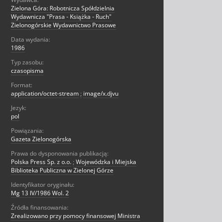
Zielona Góra: Robotnicza Spółdzielnia
Wydawnicza "Prasa - Książka - Ruch"
Zielonogórskie Wydawnictwo Prasowe
Data wydania:
1986
Typ zasobu:
czasopisma
Format:
application/octet-stream
;
image/x.djvu
Jezyk:
pol
Powiązania:
Gazeta Zielonogórska
Prawa do dysponowania publikacją:
Polska Press Sp. z o.o.
;
Wojewódzka i Miejska
Biblioteka Publiczna w Zielonej Górze
Identyfikator oryginału:
Mg 13 IV/1986 Wol. 2
Źródła finansowania:
Zrealizowano przy pomocy finansowej Ministra