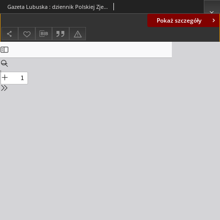
Gazeta Lubuska : dziennik Polskiej Zjednoczonej Partii Robotniczej : Zielona Góra - Gorzów R. XXXIV Nr 221 (22 września 1986). - Wyd. 1
Pokaż szczegóły