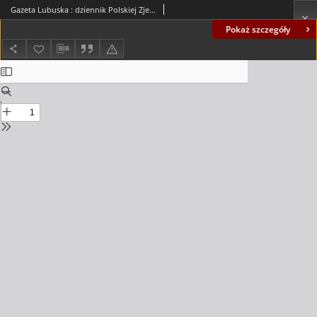
Gazeta Lubuska : dziennik Polskiej Zjednoczonej Partii Robotniczej : Zielona Góra - Gorzów R. XXXIV Nr 263 (11 listopada 1986). - Wyd. 1
Pokaż szczegóły