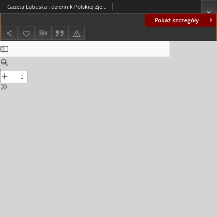
Gazeta Lubuska : dziennik Polskiej Zjednoczonej Partii Robotniczej : Zielona Góra - Gorzów R. XXXIV Nr 83 (9 kwietnia 1986). - Wyd. 1
Pokaż szczegóły