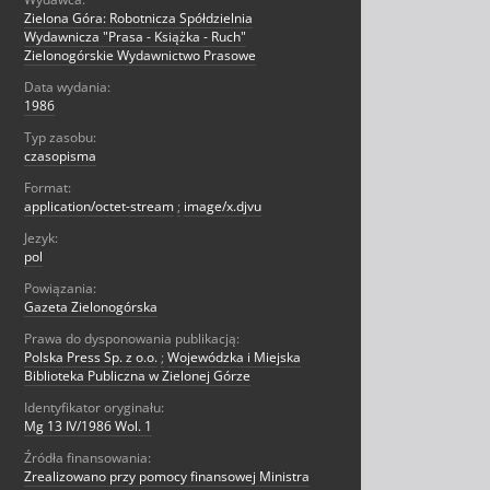
Zielona Góra: Robotnicza Spółdzielnia
Wydawnicza "Prasa - Książka - Ruch"
Zielonogórskie Wydawnictwo Prasowe
Data wydania:
1986
Typ zasobu:
czasopisma
Format:
application/octet-stream
;
image/x.djvu
Jezyk:
pol
Powiązania:
Gazeta Zielonogórska
Prawa do dysponowania publikacją:
Polska Press Sp. z o.o.
;
Wojewódzka i Miejska
Biblioteka Publiczna w Zielonej Górze
Identyfikator oryginału:
Mg 13 IV/1986 Wol. 1
Źródła finansowania:
Zrealizowano przy pomocy finansowej Ministra