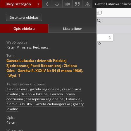
Ukryj szczegóły
Struktura obiektu
Opis obiektu
Lista plików
Współtwórca:
Rataj, Mirosław. Red. nacz.
Tytuł:
Gazeta Lubuska : dziennik Polskiej
Zjednoczonej Partii Robotniczej : Zielona
Góra - Gorzów R. XXXIV Nr 54 (5 marca 1986).
- Wyd. 1
Temat i słowa kluczowe:
Zielona Góra
;
gazety regionalne
;
czasopisma
lokalne
;
dzienniki lokalne
;
Gorzów
;
prasa
codzienna
;
czasopisma regionalne
;
Lubuskie
;
Ziemia Lubuska
;
Gazeta Zielonogórska
;
gazety
lokalne
Opis:
49 cm.
Wydawca: