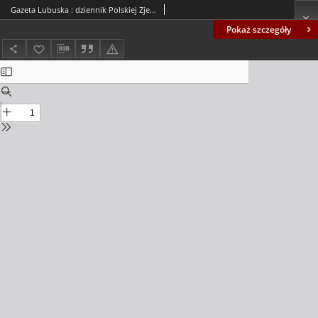
Gazeta Lubuska : dziennik Polskiej Zjednoczonej Partii Robotniczej : Zielona Góra - Gorzów R. XXXIV Nr 26 (31 stycznia 1986). - Wyd. 1
Pokaż szczegóły