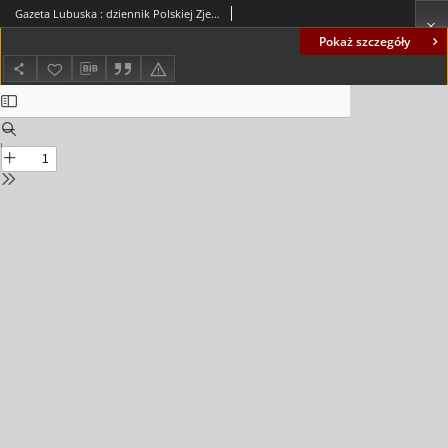
Gazeta Lubuska : dziennik Polskiej Zjednoczonej Partii Robotniczej : Zielona Góra - Gorzów R. XXXIV Nr 268 (17 listopada 1986). - Wyd. 1
Pokaż szczegóły