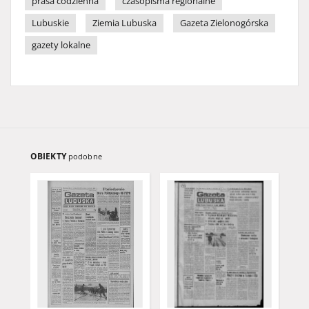
prasa codzienna
czasopisma regionalne
Lubuskie
Ziemia Lubuska
Gazeta Zielonogórska
gazety lokalne
OBIEKTY
podobne