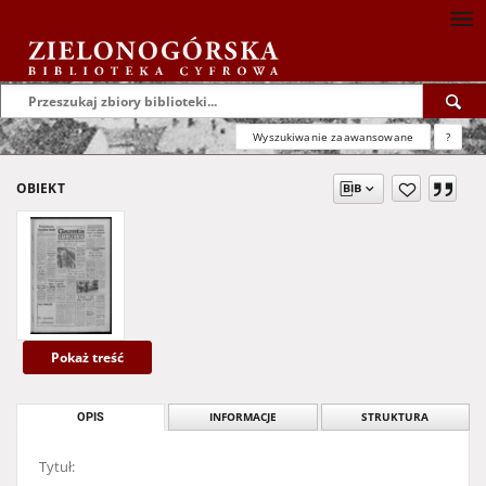
Wyszukiwanie zaawansowane
?
OBIEKT
Pokaż treść
OPIS
INFORMACJE
STRUKTURA
Tytuł: