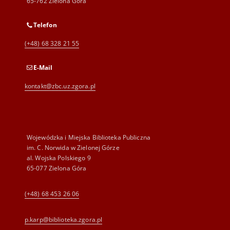
65-762 Zielona Góra
Telefon
(+48) 68 328 21 55
E-Mail
kontakt@zbc.uz.zgora.pl
Wojewódzka i Miejska Biblioteka Publiczna
im. C. Norwida w Zielonej Górze
al. Wojska Polskiego 9
65-077 Zielona Góra
(+48) 68 453 26 06
p.karp@biblioteka.zgora.pl