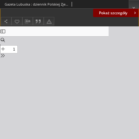
Gazeta Lubuska : dziennik Polskiej Zjednoczonej Partii Robotniczej : Zielona Góra - Gorzów R. XXXIV Nr 198 (26 sierpnia 1986). - Wyd. 1
Pokaż szczegóły