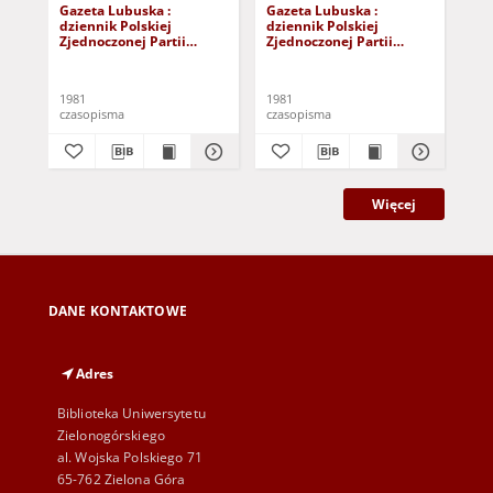
Gazeta Lubuska :
Gazeta Lubuska :
Gaz
dziennik Polskiej
dziennik Polskiej
dzi
Zjednoczonej Partii
Zjednoczonej Partii
Zje
Robotniczej : Zielona
Robotniczej : Zielona
Rob
Góra - Gorzów R. XXIX Nr
Góra - Gorzów R. XXIX Nr
Gór
241 (3 grudnia 1981). -
236 (26 listopada 1981). -
231
1981
1981
198
Wyd. A
Wyd. A
Wy
czasopisma
czasopisma
cza
Więcej
DANE KONTAKTOWE
Adres
Biblioteka Uniwersytetu
Zielonogórskiego
al. Wojska Polskiego 71
65-762 Zielona Góra