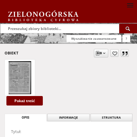
Wyszukiwanie zaawansowane
?
OBIEKT
Pokaż treść
OPIS
INFORMACJE
STRUKTURA
Tytuł: