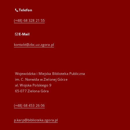
Telefon
(+48) 68 328 21 55
E-Mail
kontakt@zbc.uz.zgora.pl
Wojewódzka i Miejska Biblioteka Publiczna
im. C. Norwida w Zielonej Górze
al. Wojska Polskiego 9
65-077 Zielona Góra
(+48) 68 453 26 06
p.karp@biblioteka.zgora.pl