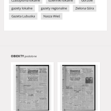
czasopisma lokalne
dzienniki lokalne
Gorzów
gazety lokalne
gazety regionalne
Zielona Góra
Gazeta Lubuska
Nasza Wieś
OBIEKTY
podobne