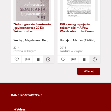
Zielonogórskie Seminaria
Kilka uwag o pojęciu
To
Językoznawcze 2013:
tożsamości = A Few
sam
Tożsamość w
Words about the Concept
ide
komunikowaniu - spis
of Identity
sel
treści i wprowadzenie
ide
Steciąg, Magdalena
Bugajski, Marian (1949 -)
Bugajski, Marian (1949 -)
Steciąg, Magdalena - re
Steciąg, M
Uźd
2014
2014
201
rozdział w książce
rozdział w książce
roz
Więcej
DANE KONTAKTOWE
Adres