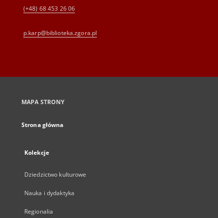
(+48) 68 453 26 06
p.karp@biblioteka.zgora.pl
MAPA STRONY
Strona główna
Kolekcje
Dziedzictwo kulturowe
Nauka i dydaktyka
Regionalia