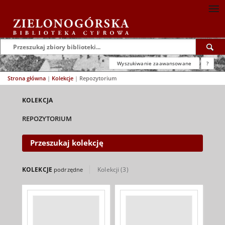
Wyszukiwanie zaawansowane
?
Strona główna
|
Kolekcje
|
Repozytorium
KOLEKCJA
REPOZYTORIUM
Przeszukaj kolekcję
KOLEKCJE
Kolekcji (3)
podrzędne