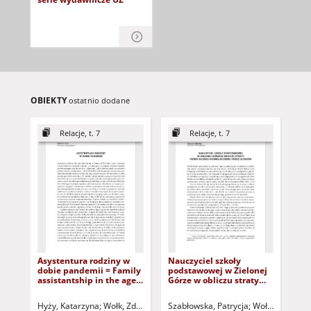
OBIEKTY
ostatnio dodane
Relacje, t. 7
Relacje, t. 7
Asystentura rodziny w
Nauczyciel szkoły
Mu
dobie pandemii = Family
podstawowej w Zielonej
zaj
assistantship in the age
Górze w obliczu straty
Th
of the pandemic
osoby bliskiej
of 
doświadczonej przez
Hyży, Katarzyna
Wołk, Zdzisław - red. nacz.
Szabłowska, Patrycja
Wołk, Zdzisław 
Now
uczniów = A primary