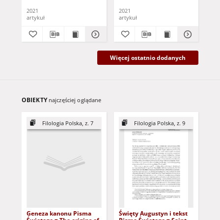
school teacher in Zielona
2021
2021
202
Góra in the face of the
artykuł
artykuł
art
loss of a loved person
experienced by students
Więcej ostatnio dodanych
OBIEKTY
najczęściej oglądane
Filologia Polska, z. 7
Filologia Polska, z. 9
Geneza kanonu Pisma
Święty Augustyn i tekst
Po