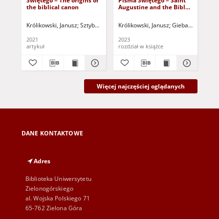
Świętego = The origins of
Pisma Świętego = Saint
jęz
the biblical canon
Augustine and the Bible
wza
text
Pe
śr
Królikowski, Janusz
Sztyber, Radosław - red. nacz.
Królikowski, Janusz
Gieba, Kamila (198
Kró
Fla
la
2021
2023
202
of 
artykuł
rozdział w książce
art
Me
Więcej najczęściej oglądanych
DANE KONTAKTOWE
Adres
Biblioteka Uniwersytetu
Zielonogórskiego
al. Wojska Polskiego 71
65-762 Zielona Góra