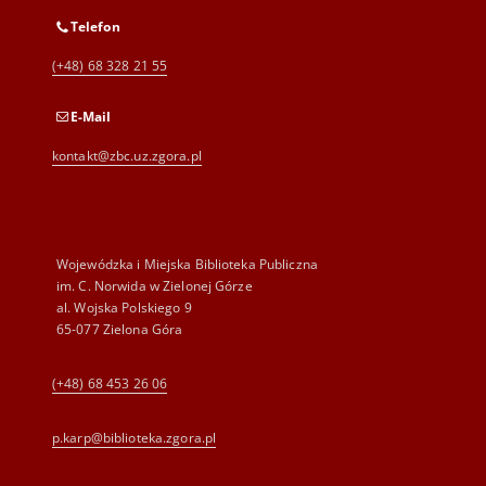
Telefon
(+48) 68 328 21 55
E-Mail
kontakt@zbc.uz.zgora.pl
Wojewódzka i Miejska Biblioteka Publiczna
im. C. Norwida w Zielonej Górze
al. Wojska Polskiego 9
65-077 Zielona Góra
(+48) 68 453 26 06
p.karp@biblioteka.zgora.pl