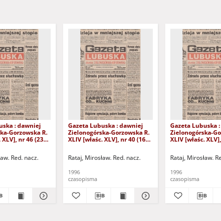
uska : dawniej
Gazeta Lubuska : dawniej
Gazeta Lubuska :
ska-Gorzowska R.
Zielonogórska-Gorzowska R.
Zielonogórska-Go
 XLV], nr 46 (23
XLIV [właśc. XLV], nr 40 (16
XLIV [właśc. XLV],
. - Wyd. 1
lutego 1996). - Wyd. 1
stycznia 1996). - 
ław. Red. nacz.
Rataj, Mirosław. Red. nacz.
Rataj, Mirosław. R
1996
1996
czasopisma
czasopisma