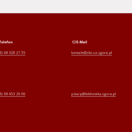
Telefon
E-Mail
8) 68 328 21 55
kontakt@zbc.uz.zgora.pl
8) 68 453 26 06
p.karp@biblioteka.zgora.pl