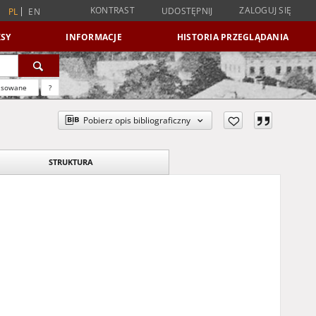
KONTRAST
ZALOGUJ SIĘ
UDOSTĘPNIJ
PL
EN
SY
INFORMACJE
HISTORIA PRZEGLĄDANIA
nsowane
?
Pobierz opis bibliograficzny
STRUKTURA