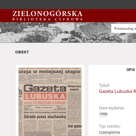
OBIEKT
OPIS
Tytuł:
Gazeta Lubuska R.
Data wydania:
1996
Typ zasobu:
czasopisma