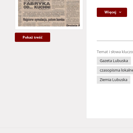
Więcej
Pokaż treść
Temat i słowa klucz
Gazeta Lubuska
czasopisma lokaln
Ziemia Lubuska