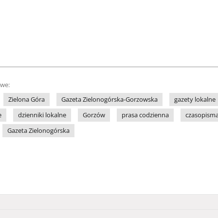
owe:
Zielona Góra
Gazeta Zielonogórska-Gorzowska
gazety lokalne
e
dzienniki lokalne
Gorzów
prasa codzienna
czasopisma
Gazeta Zielonogórska