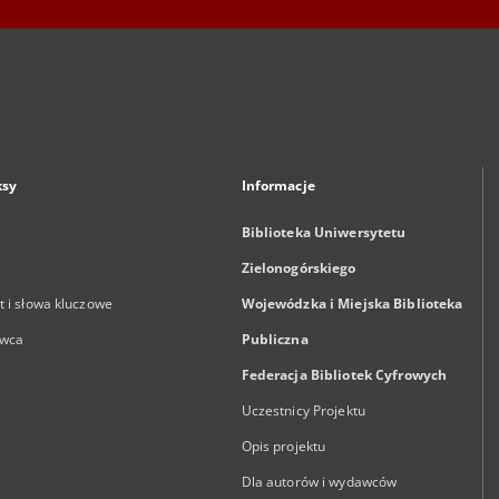
ksy
Informacje
Biblioteka Uniwersytetu
Zielonogórskiego
 i słowa kluczowe
Wojewódzka i Miejska Biblioteka
wca
Publiczna
Federacja Bibliotek Cyfrowych
Uczestnicy Projektu
Opis projektu
Dla autorów i wydawców