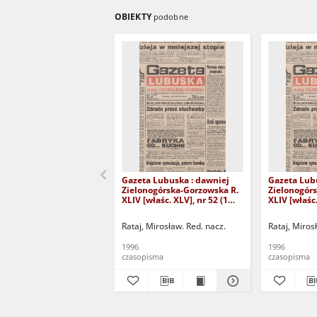
OBIEKTY
podobne
Gazeta Lubuska : dawniej
Gazeta Lub
Zielonogórska-Gorzowska R.
Zielonogór
XLIV [właśc. XLV], nr 52 (1
XLIV [właśc.
marca 1996). - Wyd. 1
lutego 1996)
Rataj, Mirosław. Red. nacz.
Rataj, Miros
1996
1996
czasopisma
czasopisma