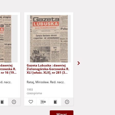
 dawniej
Gazeta Lubuska : dawniej
Gazeta Lubuska : dawn
rzowska R.
Zielonogórska-Gorzowska R.
Zielonogórska-Gorzows
 nr 16 (19
XLI [właśc. XLII], nr 281 (3
XLI [właśc. XLII], nr 275
Wyd. 1
grudnia 1993). - Wyd 1
listopada 1993). - Wyd 
ed. nacz.
Rataj, Mirosław. Red. nacz.
Rataj, Mirosław. Red. nac
1993
1993
czasopisma
czasopisma
Więcej