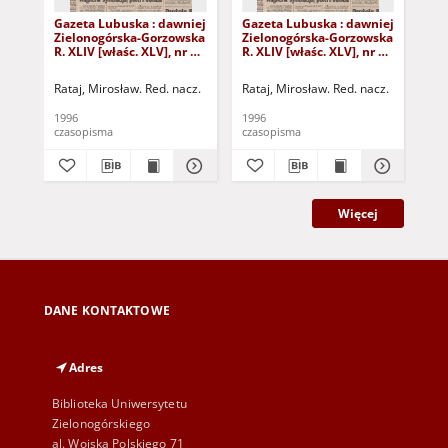
Gazeta Lubuska : dawniej
Gazeta Lubuska : dawniej
Gaz
Zielonogórska-Gorzowska
Zielonogórska-Gorzowska
Zi
R. XLIV [właśc. XLV], nr 52
R. XLIV [właśc. XLV], nr 46
R. 
(1 marca 1996). - Wyd. 1
(23 lutego 1996). - Wyd. 1
(16
Rataj, Mirosław. Red. nacz.
Rataj, Mirosław. Red. nacz.
Rat
1996
1996
199
czasopisma
czasopisma
cza
Więcej
DANE KONTAKTOWE
Adres
Biblioteka Uniwersytetu
Zielonogórskiego
al. Wojska Polskiego 71