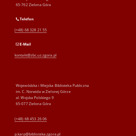
65-762 Zielona Góra
Telefon
(+48) 68 328 21 55
E-Mail
kontakt@zbc.uz.zgora.pl
Wojewódzka i Miejska Biblioteka Publiczna
im. C. Norwida w Zielonej Górze
al. Wojska Polskiego 9
65-077 Zielona Góra
(+48) 68 453 26 06
p.karp@biblioteka.zgora.pl