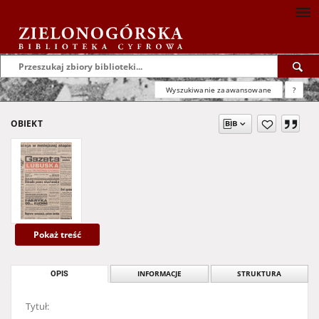
Wyszukiwanie zaawansowane
?
OBIEKT
Pokaż treść
OPIS
INFORMACJE
STRUKTURA
Tytuł: