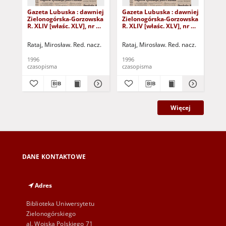
Gazeta Lubuska : dawniej
Gazeta Lubuska : dawniej
Gaz
Zielonogórska-Gorzowska
Zielonogórska-Gorzowska
Zi
R. XLIV [właśc. XLV], nr 52
R. XLIV [właśc. XLV], nr 46
R. 
(1 marca 1996). - Wyd. 1
(23 lutego 1996). - Wyd. 1
(16
Rataj, Mirosław. Red. nacz.
Rataj, Mirosław. Red. nacz.
Rat
1996
1996
199
czasopisma
czasopisma
cza
Więcej
DANE KONTAKTOWE
Adres
Biblioteka Uniwersytetu
Zielonogórskiego
al. Wojska Polskiego 71