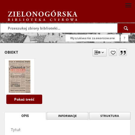
Wyszukiwanie zaawansowane
?
OBIEKT
Pokaż treść
OPIS
INFORMACJE
STRUKTURA
Tytuł: