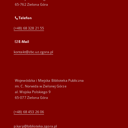
65-762 Zielona Góra
Telefon
(+48) 68 328 21 55
E-Mail
kontakt@zbc.uz.zgora.pl
Wojewódzka i Miejska Biblioteka Publiczna
im. C. Norwida w Zielonej Górze
al. Wojska Polskiego 9
65-077 Zielona Góra
(+48) 68 453 26 06
p.karp@biblioteka.zgora.pl