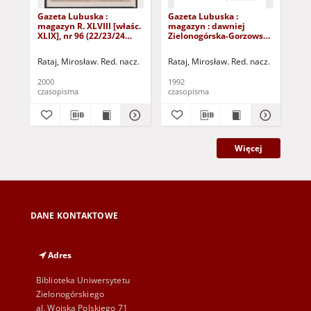
Gazeta Lubuska :
Gazeta Lubuska :
Gaz
magazyn R. XLVIII [właśc.
magazyn : dawniej
ma
XLIX], nr 96 (22/23/24
Zielonogórska-Gorzowska
Zi
kwietnia 2000). - Wyd. A
R. XL [właśc. XLI], nr 300
R. 
(23/24/25/26/27 grudnia
(10
Rataj, Mirosław. Red. nacz.
Rataj, Mirosław. Red. nacz.
Rat
1992). - Wyd. 1
199
2000
1992
199
czasopisma
czasopisma
cza
Więcej
DANE KONTAKTOWE
Adres
Biblioteka Uniwersytetu
Zielonogórskiego
al. Wojska Polskiego 71