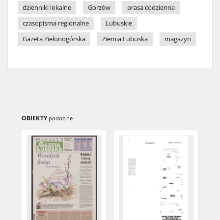
dzienniki lokalne
Gorzów
prasa codzienna
czasopisma regionalne
Lubuskie
Gazeta Zielonogórska
Ziemia Lubuska
magazyn
OBIEKTY
podobne