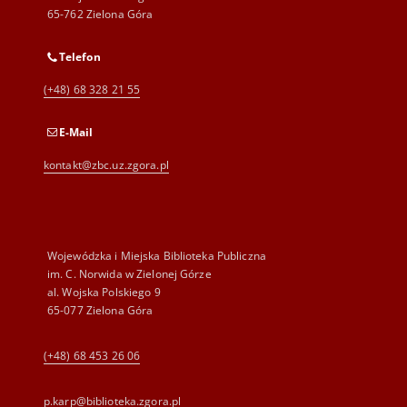
65-762 Zielona Góra
Telefon
(+48) 68 328 21 55
E-Mail
kontakt@zbc.uz.zgora.pl
Wojewódzka i Miejska Biblioteka Publiczna
im. C. Norwida w Zielonej Górze
al. Wojska Polskiego 9
65-077 Zielona Góra
(+48) 68 453 26 06
p.karp@biblioteka.zgora.pl