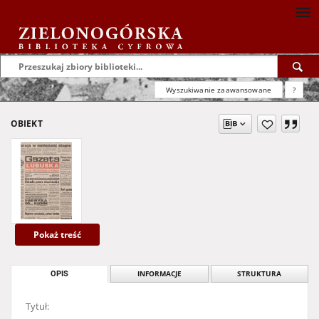
Wyszukiwanie zaawansowane
?
OBIEKT
Pokaż treść
OPIS
INFORMACJE
STRUKTURA
Tytuł: